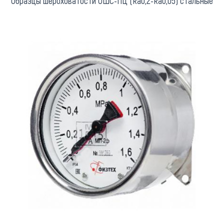
Образцы шероховатости ОШС-ПЦ (Ra0,2-Ra0,05) стальные