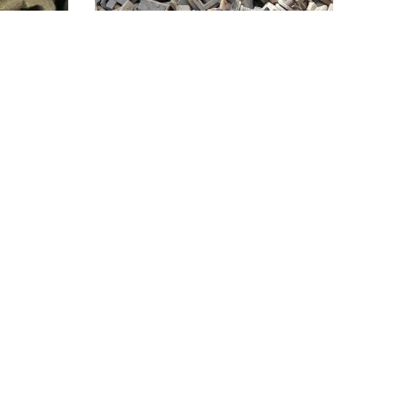
У
ЗАПРОСИТЬ ЦЕНУ
5 голый
Болт клеммный М22х75 в сборе (0,6кг)
8 800 600 51 75
snabzdm@mail.ru