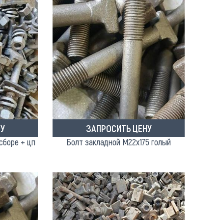
У
ЗАПРОСИТЬ ЦЕНУ
сборе + цп
Болт закладной М22х175 голый