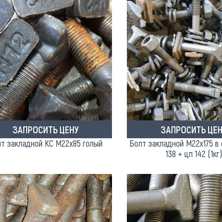
ЗАПРОСИТЬ ЦЕНУ
ЗАПРОСИТЬ ЦЕН
т закладной КС М22х85 голый
Болт закладной М22х175 в 
138 + цп 142 (1кг)