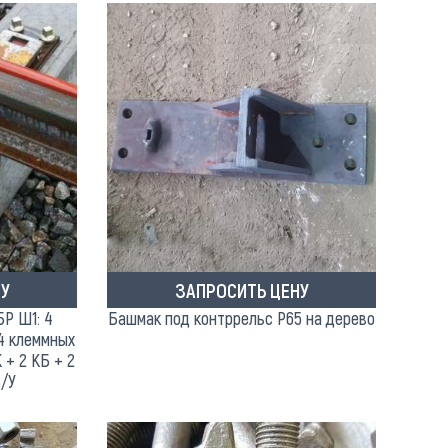
У
ЗАПРОСИТЬ ЦЕНУ
Р Ш1: 4
Башмак под контррельс Р65 на дерево
4 клеммных
 + 2 КБ + 2
Б/У