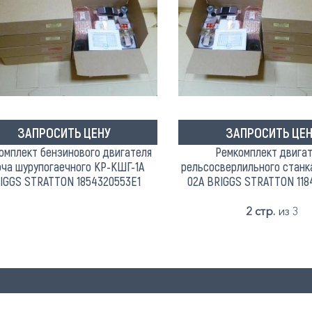
ЗАПРОСИТЬ ЦЕНУ
ЗАПРОСИТЬ ЦЕН
омплект бензинового двигателя
Ремкомплект двига
ча шурупогаечного КР-КШГ-1А
рельсосверлильного станк
IGGS STRATTON 1854320553E1
02А BRIGGS STRATTON 118
2 стр.
из 3