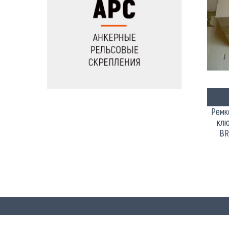
Ремк
клю
BR