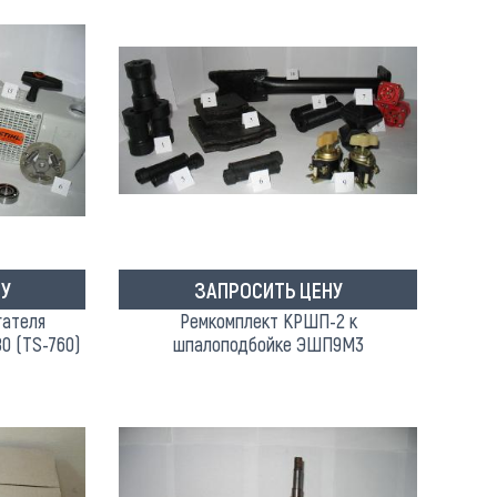
У
ЗАПРОСИТЬ ЦЕНУ
гателя
Ремкомплект КРШП-2 к
0 (TS-760)
шпалоподбойке ЭШП9М3