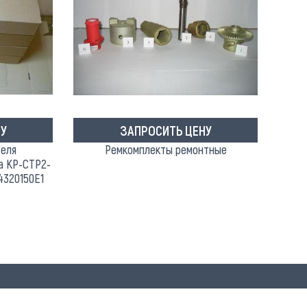
У
ЗАПРОСИТЬ ЦЕНУ
теля
Ремкомплекты ремонтные
а КР-СТР2-
4320150E1
8 800 600 51 75