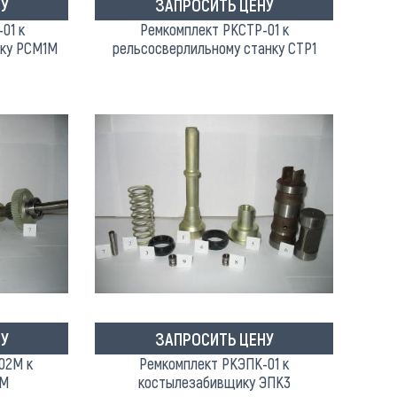
У
ЗАПРОСИТЬ ЦЕНУ
01 к
Ремкомплект РКСТР-01 к
нку РСМ1М
рельсосверлильному станку СТР1
У
ЗАПРОСИТЬ ЦЕНУ
02М к
Ремкомплект РКЭПК-01 к
2М
костылезабивщику ЭПК3