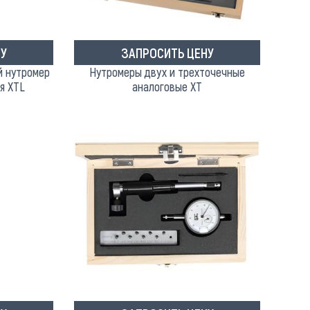
У
ЗАПРОСИТЬ ЦЕНУ
й нутромер
Нутромеры двух и трехточечные
я XTL
аналоговые XT