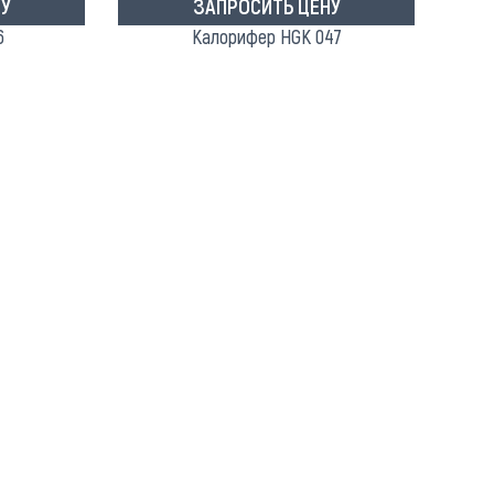
У
ЗАПРОСИТЬ ЦЕНУ
6
Калорифер HGK 047