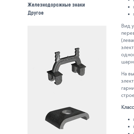
Железнодорожные знаки
Другое
Вид у
перев
(лева
элект
одной
шарни
На вы
элек
гарни
строе
Клас