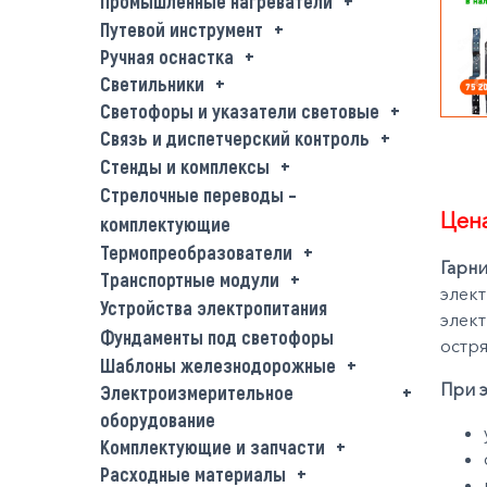
Промышленные нагреватели
Путевой инструмент
Ручная оснастка
Светильники
Светофоры и указатели световые
Связь и диспетчерский контроль
Стенды и комплексы
Стрелочные переводы –
Цена
комплектующие
Термопреобразователи
Гарни
Транспортные модули
элект
Устройства электропитания
элект
Фундаменты под светофоры
остря
Шаблоны железнодорожные
При э
Электроизмерительное
оборудование
Комплектующие и запчасти
Расходные материалы