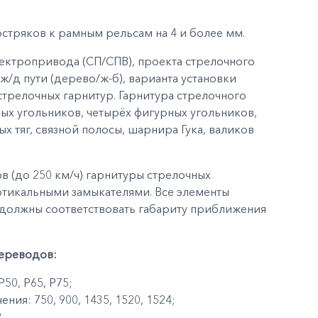
стряков к рамным рельсам на 4 и более мм.
лектропривода (СП/СПВ), проекта стрелочного
ж/д пути (дерево/ж-б), варианта установки
стрелочных гарнитур. Гарнитура стрелочного
ых угольников, четырёх фигурных угольников,
х тяг, связной полосы, шарнира Гука, валиков
в (до 250 км/ч) гарнитуры стрелочных
тикальными замыкателями. Все элементы
, должны соответствовать габариту приближения
ереводов:
50, Р65, Р75;
ия: 750, 900, 1435, 1520, 1524;
.