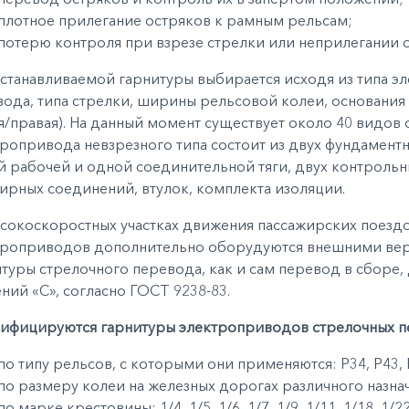
плотное прилегание остряков к рамным рельсам;
потерю контроля при взрезе стрелки или неприлегании о
станавливаемой гарнитуры выбирается исходя из типа э
ода, типа стрелки, ширины рельсовой колеи, основания 
я/правая). На данный момент существует около 40 видов 
ропривода невзрезного типа состоит из двух фундаментн
 рабочей и одной соединительной тяги, двух контрольны
рных соединений, втулок, комплекта изоляции.
сокоскоростных участках движения пассажирских поездо
троприводов дополнительно оборудуются внешними вер
туры стрелочного перевода, как и сам перевод в сборе
ний «С», согласно ГОСТ 9238-83.
сифицируются гарнитуры электроприводов стрелочных п
по типу рельсов, с которыми они применяются: Р34, Р43, Р
по размеру колеи на железных дорогах различного назначен
по марке крестовины: 1/4, 1/5, 1/6, 1/7, 1/9, 1/11, 1/18, 1/22