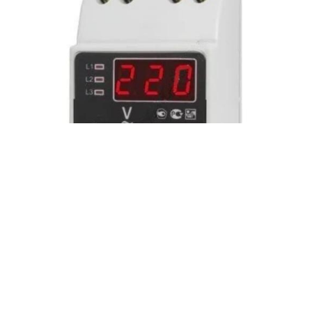
ЗАПРОСИТЬ ЦЕНУ
Вольтметр трехфазный на DIN-рейку Omix D3-V-3-0.5-
TrueRMS