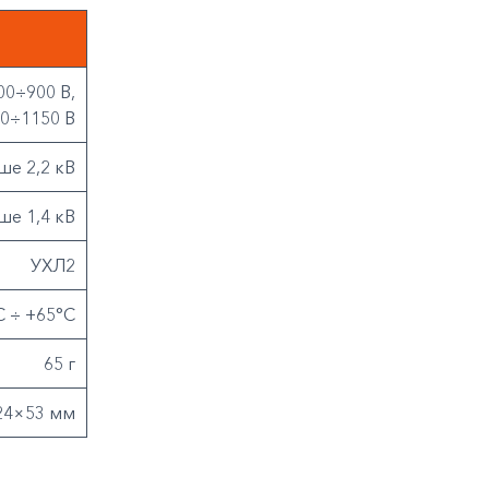
00÷900 В,
00÷1150 В
ше 2,2 кВ
ше 1,4 кВ
УХЛ2
С ÷ +65°С
65 г
24×53 мм