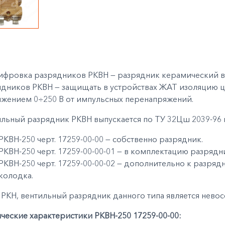
ифровка разрядников РКВН — разрядник керамический в
ядников РКВН — защищать в устройствах ЖАТ изоляцию це
яжением 0÷250 В от импульсных перенапряжений.
льный разрядник РКВН выпускается по ТУ 32Цш 2039-96 в
РКВН-250 черт. 17259-00-00 — собственно разрядник.
РКВН-250 черт. 17259-00-00-01 — в комплектацию разрядн
РКВН-250 черт. 17259-00-00-02 — дополнительно к разряд
колодка.
 РКН, вентильный разрядник данного типа является нев
ческие характеристики РКВН-250 17259-00-00: