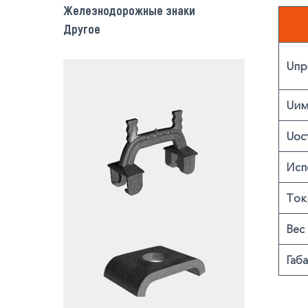
Железнодорожные знаки
Другое
Uпр
Uим
Uос
Исп
Tок
Вес
Габ