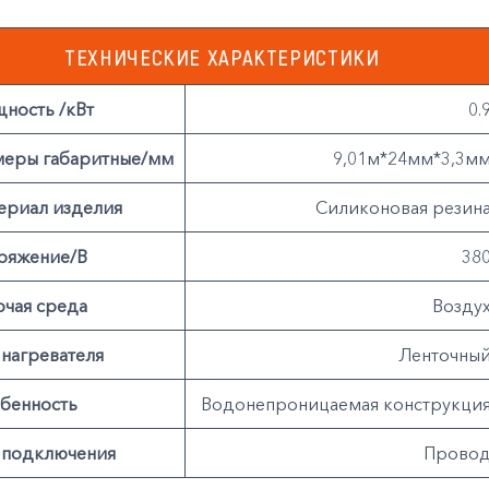
ТЕХНИЧЕСКИЕ ХАРАКТЕРИСТИКИ
ность /кВт
0.
меры габаритные/мм
9,01м*24мм*3,3м
ериал изделия
Cиликоновая резин
ряжение/В
38
очая среда
Возду
 нагревателя
Ленточны
бенность
Водонепроницаемая конструкци
 подключения
Прово