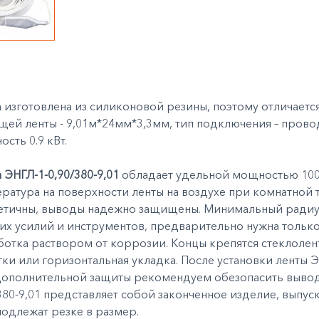
 изготовлена из силиконовой резины, поэтому отличаетс
ей ленты - 9,01м*24мм*3,3мм, тип подключения – прово
сть 0.9 кВт.
 ЭНГЛ-1-0,90/380-9,01
обладает удельной мощностью 100В
ратура на поверхности ленты на воздухе при комнатной 
тичны, выводы надежно защищены. Минимальный радиус и
х усилий и инструментов, предварительно нужна только
ботка раствором от коррозии. Концы крепятся стеклоле
ки или горизонтальная укладка. После установки ленты Э
дополнительной защиты рекомендуем обезопасить вывод
380-9,01 представляет собой законченное изделие, выпу
подлежат резке в размер.