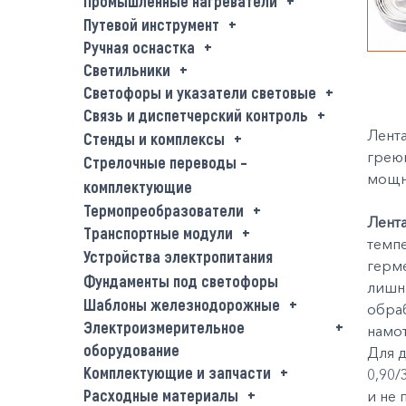
Промышленные нагреватели
Путевой инструмент
Ручная оснастка
Светильники
Светофоры и указатели световые
Связь и диспетчерский контроль
Лента
Стенды и комплексы
греющ
Стрелочные переводы –
мощно
комплектующие
Термопреобразователи
Лента
Транспортные модули
темпе
Устройства электропитания
герме
Фундаменты под светофоры
лишни
Шаблоны железнодорожные
обра
Электроизмерительное
намот
оборудование
Для 
Комплектующие и запчасти
0,90/
Расходные материалы
и не 