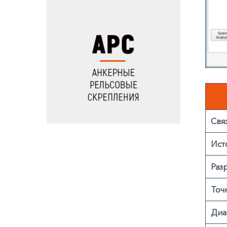
Свя
Ист
Раз
Точ
Диа