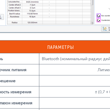
ПАРАМЕТРЫ
зь
Bluetooth (номинальный радиус дей
очник питания
Литие
решение
ность измерения
± (0,7 +
пазон измерения