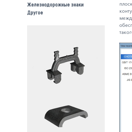
плоск
Железнодорожные знаки
конту
Другое
между
обес
таког