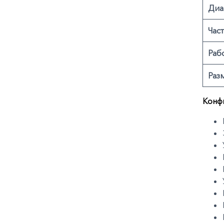
Диа
Час
Раб
Раз
Конф