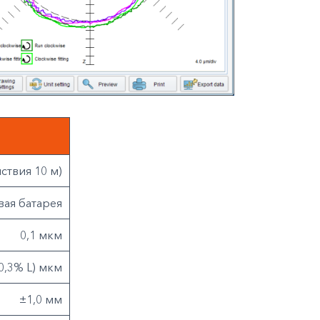
ствия 10 м)
вая батарея
0,1 мкм
 0,3% L) мкм
±1,0 мм