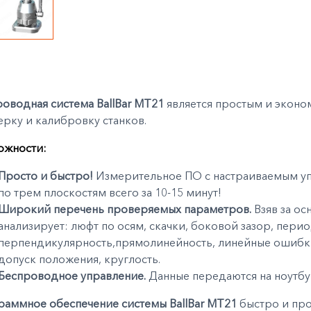
оводная система BallBar MT21
является простым и экон
рку и калибровку станков.
ожности:
Просто и быстро!
Измерительное ПО с настраиваемым у
по трем плоскостям всего за 10-15 минут!
Широкий перечень проверяемых параметров.
Взяв за ос
анализирует: люфт по осям, скачки, боковой зазор, пери
перпендикулярность,прямолинейность, линейные ошибки
допуск положения, круглость.
Беспроводное управление.
Данные передаются на ноутбу
раммное обеспечение системы BallBar MT21
быстро и про